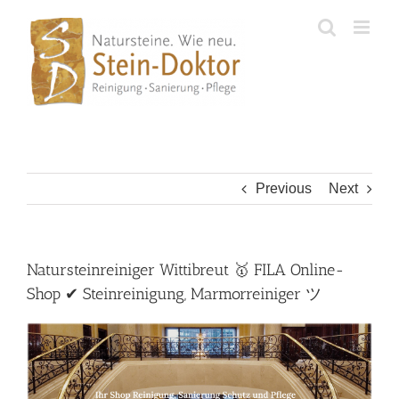
Skip
to
content
Previous
Next
Natursteinreiniger Wittibreut 🥇 FILA Online-
Shop ✔ Steinreinigung, Marmorreiniger ツ