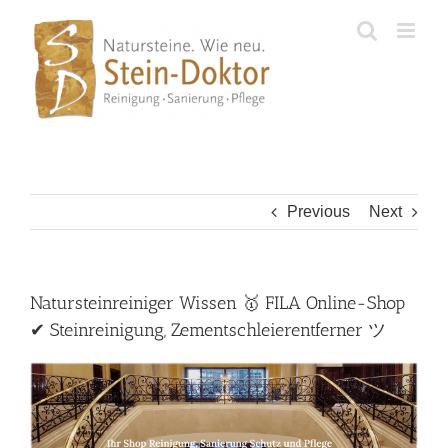
Skip
to
content
Previous
Next
Natursteinreiniger Wissen 🥇 FILA Online-Shop
✔ Steinreinigung, Zementschleierentferner ツ