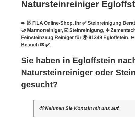
Natursteinreiniger Egloffs
➨ 🥇 FILA Online-Shop, Ihr ✅ Steinreinigung Berate
🤝 Marmorreiniger, ☑️ Steinreinigung, ✚ Zementsch
Feinsteinzeug Reiniger für 🌍 91349 Egloffstein. ⏩
Besuch ✉ ✔️.
Sie haben in Egloffstein nac
Natursteinreiniger oder Stei
gesucht?
🙂 Nehmen Sie Kontakt mit uns auf.