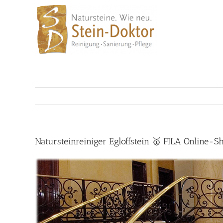
Skip
to
content
Natursteinreiniger Egloffstein 🥇 FILA Online-