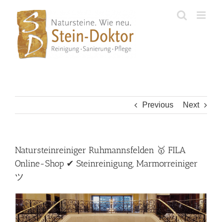
Skip
to
content
Previous
Next
Natursteinreiniger Ruhmannsfelden 🥇 FILA
Online-Shop ✔ Steinreinigung, Marmorreiniger
ツ