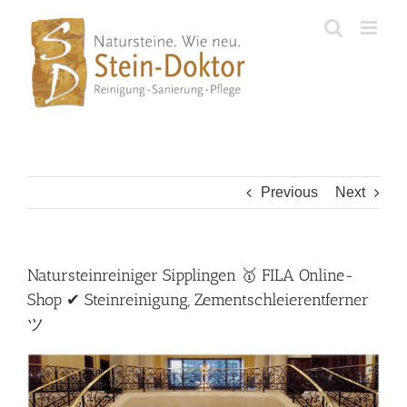
Skip
to
content
Previous
Next
Natursteinreiniger Sipplingen 🥇 FILA Online-
Shop ✔ Steinreinigung, Zementschleierentferner
ツ