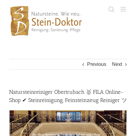
Skip
to
content
Previous
Next
Natursteinreiniger Obertrubach 🥇 FILA Online-
Shop ✔ Steinreinigung, Feinsteinzeug Reiniger ツ