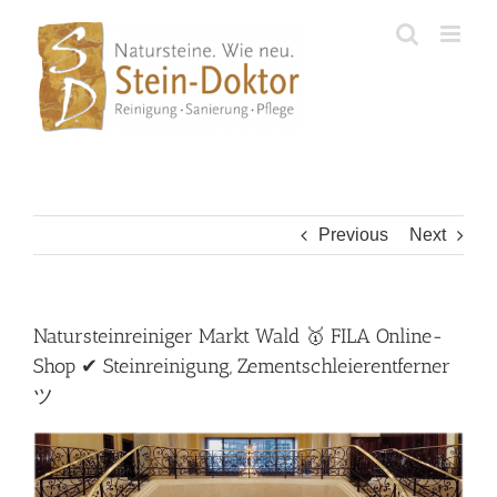
Skip
to
content
Previous
Next
Natursteinreiniger Markt Wald 🥇 FILA Online-
Shop ✔ Steinreinigung, Zementschleierentferner
ツ