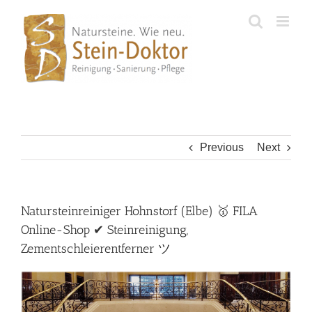
Skip
to
content
Previous
Next
Natursteinreiniger Hohnstorf (Elbe) 🥇 FILA
Online-Shop ✔ Steinreinigung,
Zementschleierentferner ツ