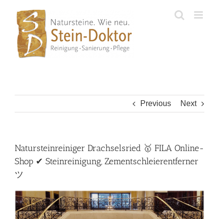
Skip
to
content
Previous
Next
Natursteinreiniger Drachselsried 🥇 FILA Online-
Shop ✔ Steinreinigung, Zementschleierentferner
ツ