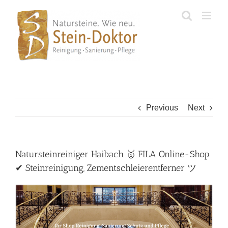
Skip
to
content
Previous
Next
Natursteinreiniger Haibach 🥇 FILA Online-Shop
✔ Steinreinigung, Zementschleierentferner ツ