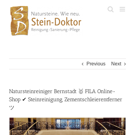
Skip
to
content
Previous
Next
Natursteinreiniger Bernstadt 🥇 FILA Online-
Shop ✔ Steinreinigung, Zementschleierentferner
ツ