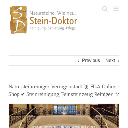
Skip
to
content
Previous
Next
Natursteinreiniger Veringenstadt 🥇 FILA Online-
Shop ✔ Steinreinigung, Feinsteinzeug Reiniger ツ