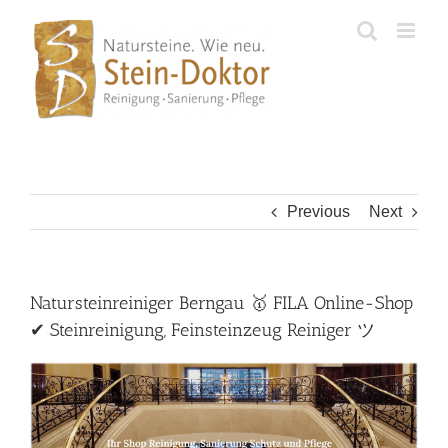
Skip
to
content
Previous
Next
Natursteinreiniger Berngau 🥇 FILA Online-Shop
✔ Steinreinigung, Feinsteinzeug Reiniger ツ