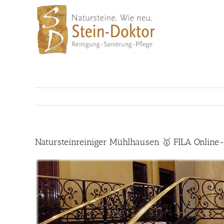
Skip
to
content
Natursteinreiniger Mühlhausen 🥇 FILA Online