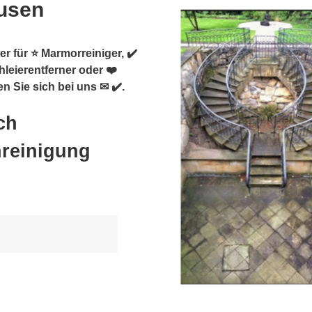
ausen
er für ⭐ Marmorreiniger, ✔️
hleierentferner oder ❤️
n Sie sich bei uns ✉ ✔️.
ch
nreinigung