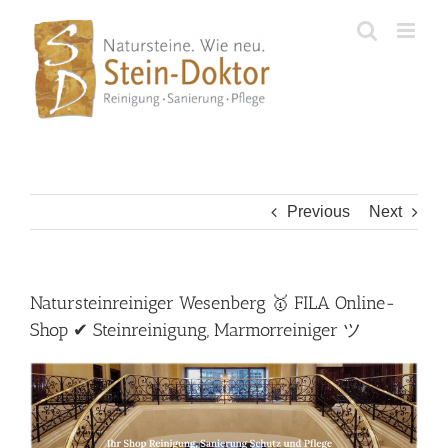
Skip
to
content
Previous
Next
Natursteinreiniger Wesenberg 🥇 FILA Online-
Shop ✔ Steinreinigung, Marmorreiniger ツ