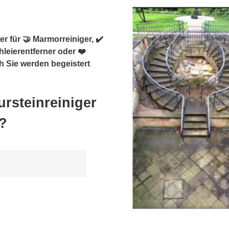
r für 🤝 Marmorreiniger, ✔️
hleierentferner oder ❤️
h Sie werden begeistert
rsteinreiniger
?