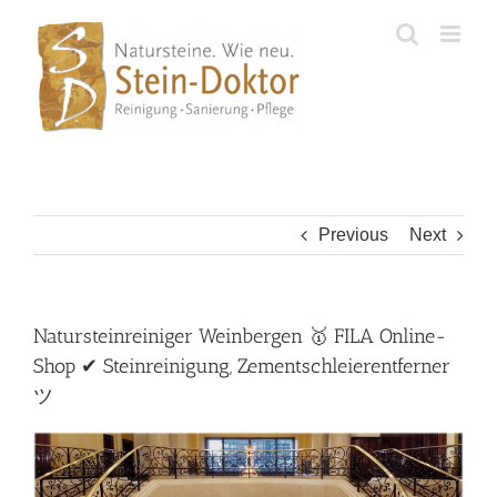
Skip
to
content
Previous
Next
Natursteinreiniger Weinbergen 🥇 FILA Online-
Shop ✔ Steinreinigung, Zementschleierentferner
ツ