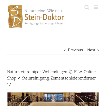
Skip
to
content
Previous
Next
Natursteinreiniger Wellendingen 🥇 FILA Online-
Shop ✔ Steinreinigung, Zementschleierentferner
ツ