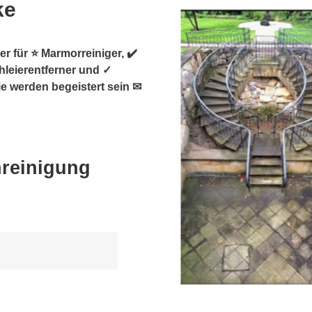
ke
er für ⭐ Marmorreiniger, ✔️
hleierentferner und ✓
ie werden begeistert sein ✉
nreinigung