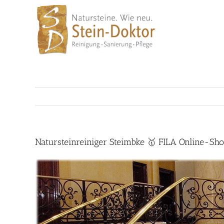
Skip
to
content
Natursteinreiniger Steimbke 🥇 FILA Online-Sh