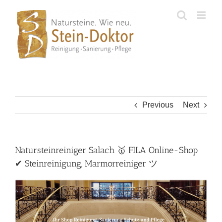
Skip
to
content
Previous
Next
Natursteinreiniger Salach 🥇 FILA Online-Shop
✔ Steinreinigung, Marmorreiniger ツ