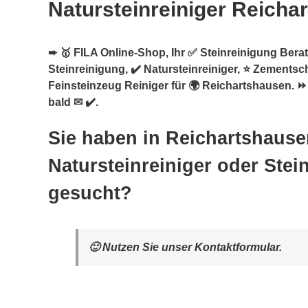
Natursteinreiniger Reicha
➨ 🥇 FILA Online-Shop, Ihr ✅ Steinreinigung Berate
Steinreinigung, ✔️ Natursteinreiniger, ⭐ Zementsc
Feinsteinzeug Reiniger für 🌍 Reichartshausen. ⏩
bald ✉ ✔️.
Sie haben in Reichartshaus
Natursteinreiniger oder Stei
gesucht?
🙂 Nutzen Sie unser Kontaktformular.