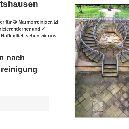
rtshausen
r für 🤝 Marmorreiniger, ☑️
hleierentferner und ✓
 Hoffentlich sehen wir uns
en nach
nreinigung