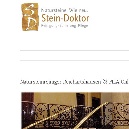
Skip
to
content
Natursteinreiniger Reichartshausen 🥇 FILA On