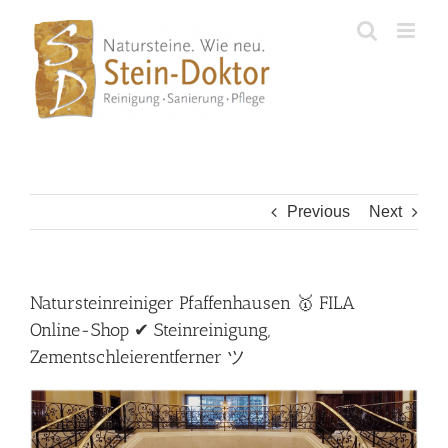
Skip
to
content
Previous
Next
Natursteinreiniger Pfaffenhausen 🥇 FILA
Online-Shop ✔ Steinreinigung,
Zementschleierentferner ツ