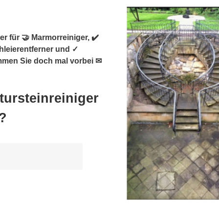
r für 🤝 Marmorreiniger, ✔️
chleierentferner und ✓
mmen Sie doch mal vorbei ✉
ursteinreiniger
?