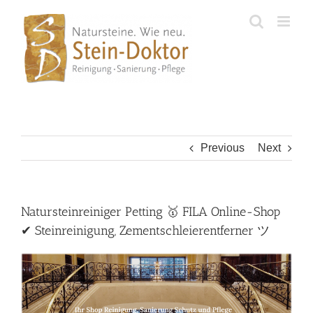
Skip
to
content
Previous
Next
Natursteinreiniger Petting 🥇 FILA Online-Shop
✔ Steinreinigung, Zementschleierentferner ツ