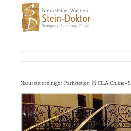
Skip
to
content
Natursteinreiniger Parkstetten 🥇 FILA Online-