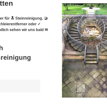
tten
r für 🔝 Steinreinigung, 🤝
chleierentferner oder ✓
ntlich sehen wir uns bald ✉
h
nreinigung