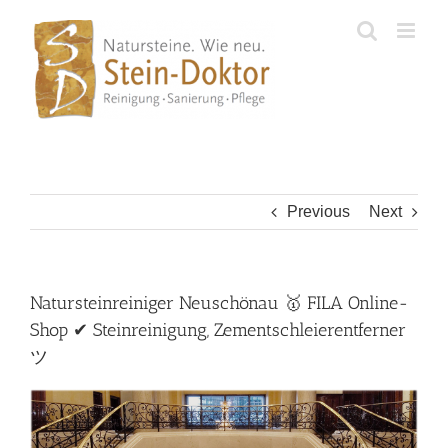
Skip
to
content
Previous
Next
Natursteinreiniger Neuschönau 🥇 FILA Online-
Shop ✔ Steinreinigung, Zementschleierentferner
ツ