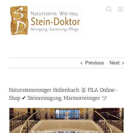
Skip
to
content
Previous
Next
Natursteinreiniger Hollenbach 🥇 FILA Online-
Shop ✔ Steinreinigung, Marmorreiniger ツ