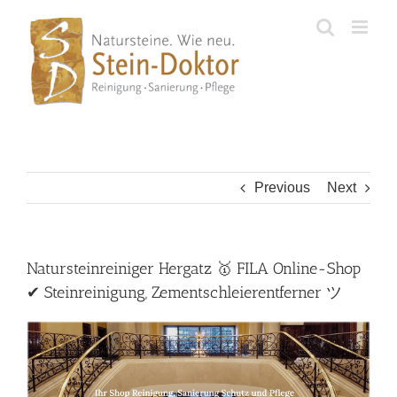
Skip
to
content
Previous
Next
Natursteinreiniger Hergatz 🥇 FILA Online-Shop
✔ Steinreinigung, Zementschleierentferner ツ