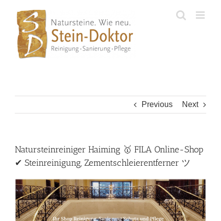
Skip
to
content
Previous
Next
Natursteinreiniger Haiming 🥇 FILA Online-Shop
✔ Steinreinigung, Zementschleierentferner ツ