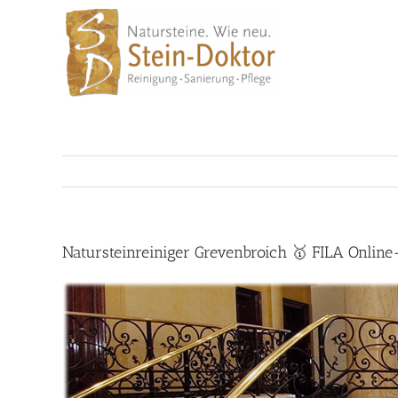
Skip
to
content
Natursteinreiniger Grevenbroich 🥇 FILA Online