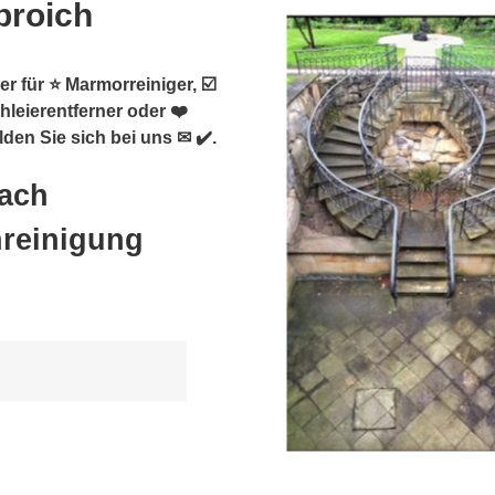
broich
r für ⭐ Marmorreiniger, ☑️
hleierentferner oder ❤️
den Sie sich bei uns ✉ ✔️.
nach
nreinigung