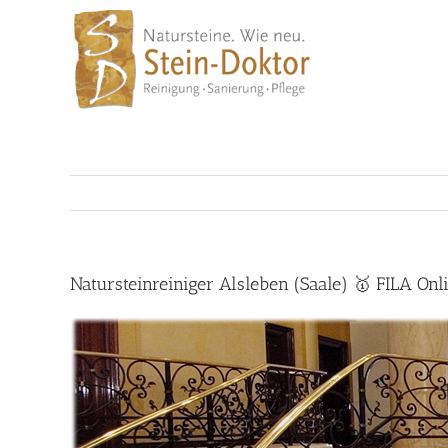
Skip
to
content
Natursteinreiniger Alsleben (Saale) 🥇 FILA On