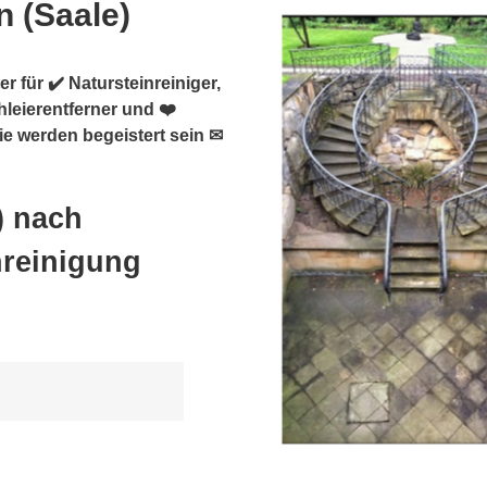
n (Saale)
r für ✔️ Natursteinreiniger,
hleierentferner und ❤️
Sie werden begeistert sein ✉
) nach
nreinigung