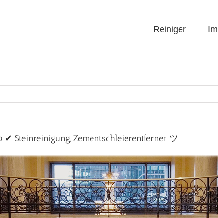
Reiniger
Im
p ✔ Steinreinigung, Zementschleierentferner ツ