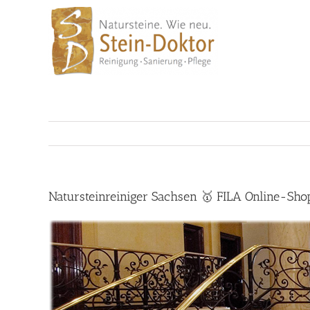
Skip
to
content
Natursteinreiniger Sachsen 🥇 FILA Online-Sho