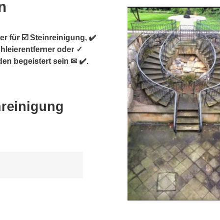
n
r für ☑️ Steinreinigung, ✔️
hleierentferner oder ✓
en begeistert sein ✉ ✔️.
nreinigung