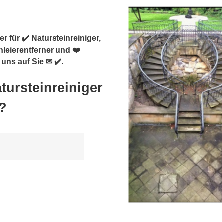
r für ✔️ Natursteinreiniger,
hleierentferner und ❤️
 uns auf Sie ✉ ✔️.
tursteinreiniger
?