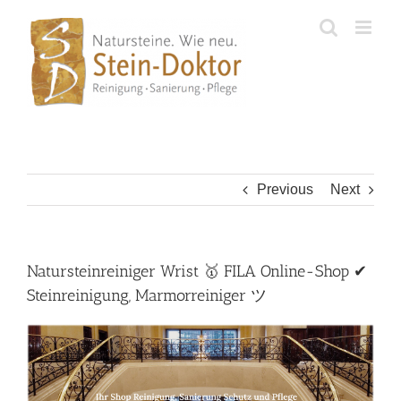
Skip
to
content
Previous
Next
Natursteinreiniger Wrist 🥇 FILA Online-Shop ✔
Steinreinigung, Marmorreiniger ツ