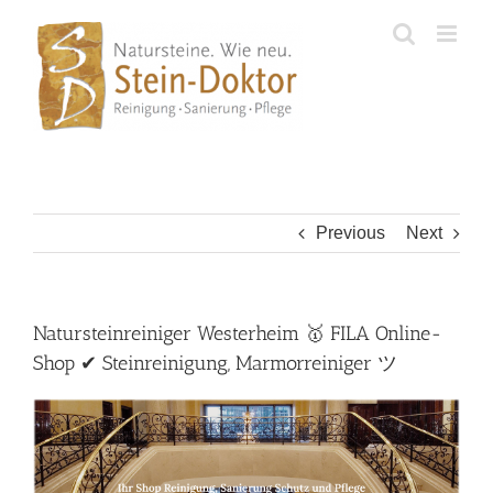
Skip
to
content
Previous
Next
Natursteinreiniger Westerheim 🥇 FILA Online-
Shop ✔ Steinreinigung, Marmorreiniger ツ