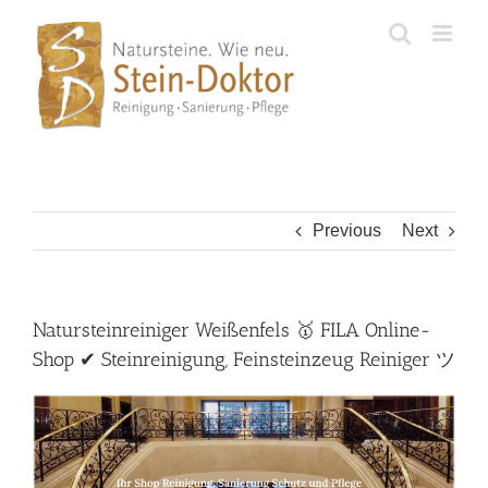
Skip
to
content
Previous
Next
Natursteinreiniger Weißenfels 🥇 FILA Online-
Shop ✔ Steinreinigung, Feinsteinzeug Reiniger ツ