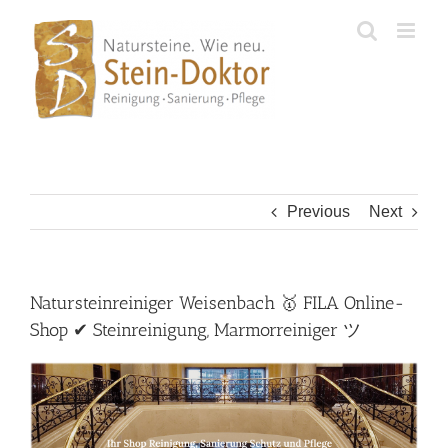
Skip
to
content
Previous
Next
Natursteinreiniger Weisenbach 🥇 FILA Online-
Shop ✔ Steinreinigung, Marmorreiniger ツ