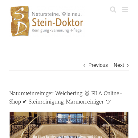
Skip
to
content
Previous
Next
Natursteinreiniger Weichering 🥇 FILA Online-
Shop ✔ Steinreinigung, Marmorreiniger ツ