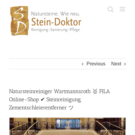
Skip
to
content
Previous
Next
Natursteinreiniger Wartmannsroth 🥇 FILA
Online-Shop ✔ Steinreinigung,
Zementschleierentferner ツ