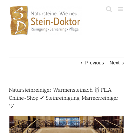
Skip
to
content
Previous
Next
Natursteinreiniger Warmensteinach 🥇 FILA
Online-Shop ✔ Steinreinigung, Marmorreiniger
ツ