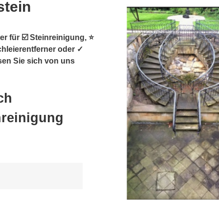
stein
r für ☑️ Steinreinigung, ⭐
chleierentferner oder ✓
sen Sie sich von uns
ch
nreinigung