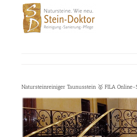
Skip
to
content
Natursteinreiniger Taunusstein 🥇 FILA Online