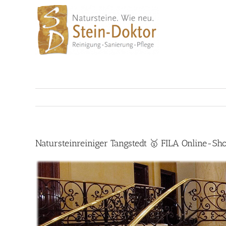
Skip
to
content
Natursteinreiniger Tangstedt 🥇 FILA Online-Sh