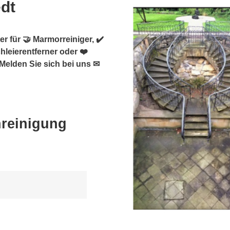
edt
r für 🤝 Marmorreiniger, ✔️
hleierentferner oder ❤️
 Melden Sie sich bei uns ✉
nreinigung