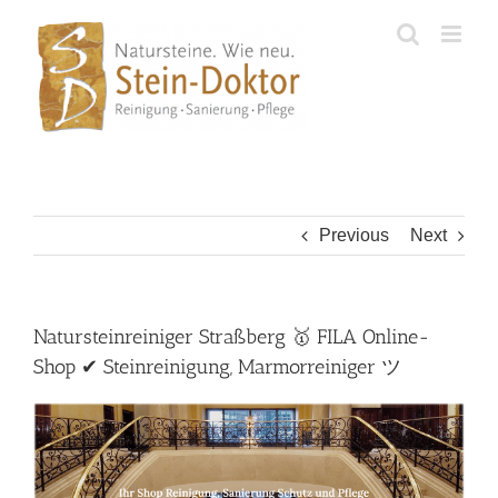
Skip
to
content
Previous
Next
Natursteinreiniger Straßberg 🥇 FILA Online-
Shop ✔ Steinreinigung, Marmorreiniger ツ