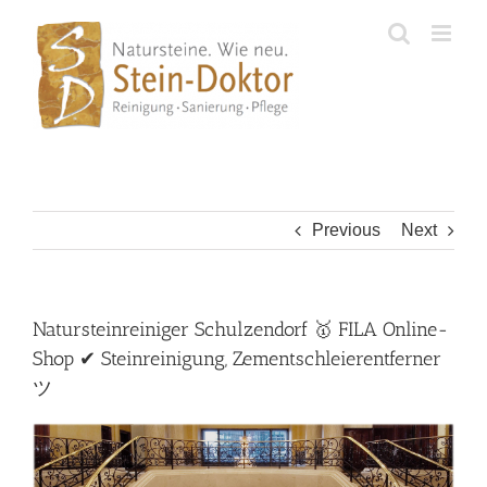
Skip
to
content
Previous
Next
Natursteinreiniger Schulzendorf 🥇 FILA Online-
Shop ✔ Steinreinigung, Zementschleierentferner
ツ