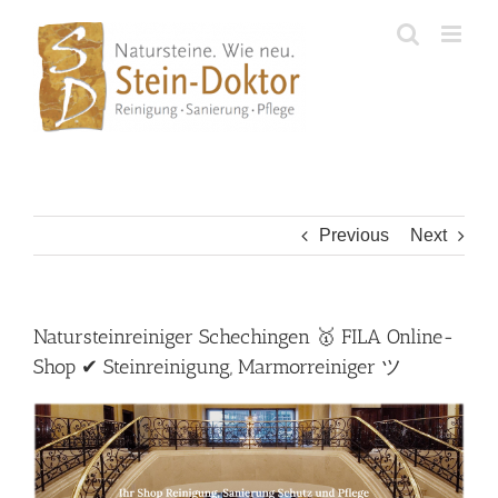
Skip
to
content
Previous
Next
Natursteinreiniger Schechingen 🥇 FILA Online-
Shop ✔ Steinreinigung, Marmorreiniger ツ