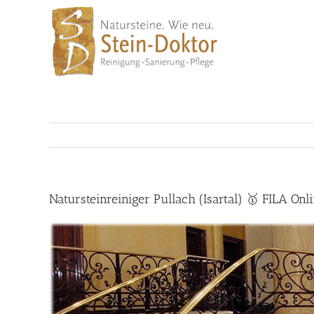
Skip
to
content
Natursteinreiniger Pullach (Isartal) 🥇 FILA O