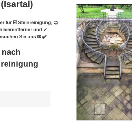
(Isartal)
r für ☑️ Steinreinigung, 🤝
hleierentferner und ✓
Besuchen Sie uns ✉ ✔️.
) nach
nreinigung