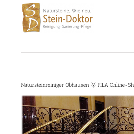
Skip
to
content
Natursteinreiniger Obhausen 🥇 FILA Online-Sh