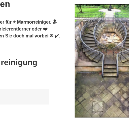
sen
er für ⭐ Marmorreiniger, 🔝
leierentferner oder ❤️
 Sie doch mal vorbei ✉ ✔️.
nreinigung