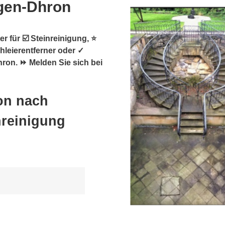
gen-Dhron
r für ☑️ Steinreinigung, ⭐
hleierentferner oder ✓
ron. ⏩ Melden Sie sich bei
on nach
nreinigung