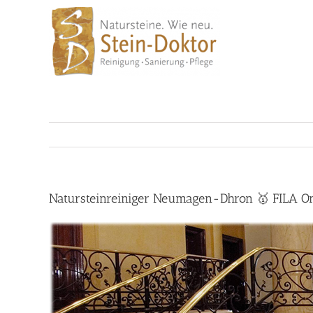
Skip
to
content
Natursteinreiniger Neumagen-Dhron 🥇 FILA On