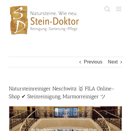
Skip
to
content
Previous
Next
Natursteinreiniger Neschwitz 🥇 FILA Online-
Shop ✔ Steinreinigung, Marmorreiniger ツ