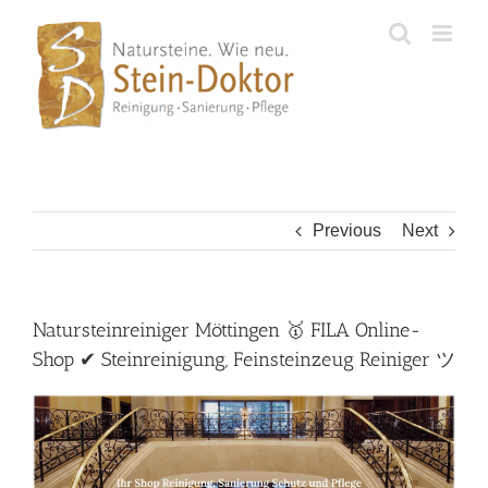
Skip
to
content
Previous
Next
Natursteinreiniger Möttingen 🥇 FILA Online-
Shop ✔ Steinreinigung, Feinsteinzeug Reiniger ツ